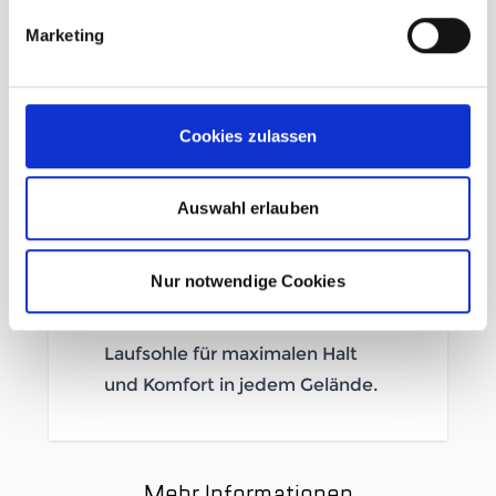
Marketing
Step in Comfort
Bequemer Schaftabschluss
Cookies zulassen
GORE-TEX ePE mit geringer
Umweltbelastung
Suede Leder und Nylon Fabric
Auswahl erlauben
mit schützender 3D TPU
Zehenkappe.
Nur notwendige Cookies
SALIX Sohle mit EVA
Zwischensohle Vibram® XS Trek
Laufsohle für maximalen Halt
und Komfort in jedem Gelände.
Mehr Informationen