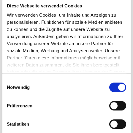
Größe
Diese Webseite verwendet Cookies
42
42½
43
43½
44
Wir verwenden Cookies, um Inhalte und Anzeigen zu
personalisieren, Funktionen für soziale Medien anbieten
44½
45
45½
46
46½
zu können und die Zugriffe auf unsere Website zu
47
analysieren. Außerdem geben wir Informationen zu Ihrer
Verwendung unserer Website an unsere Partner für
soziale Medien, Werbung und Analysen weiter. Unsere
229,95 €
Partner führen diese Informationen möglicherweise mit
unser Preis ab:
weiteren Daten zusammen, die Sie ihnen bereitgestellt
Menge
haben oder die sie im Rahmen Ihrer Nutzung der Dienste
gesammelt haben.
Einwilligungsauswahl
Notwendig
Präferenzen
Beschreibung /
Scarpa ZG Trek GTX Herren
Statistiken
titan lake