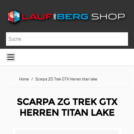
Direkt zum Inhalt
Suche
Home
/
Scarpa ZG Trek GTX Herren titan lake
SCARPA ZG TREK GTX
HERREN TITAN LAKE
Clicken, um das Karussell zu überspringen