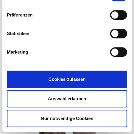
Ortovox Classic Wool Mitten grey
blend
Präferenzen
69,95 €
UVP
Statistiken
48,97 €
unser Preis ab:
-30%
inkl. 19% MwSt., zzgl.
Versand
Inkl. 19% Steuern
,
exkl.
Versandkosten
Marketing
In den Warenkorb
Cookies zulassen
Auswahl erlauben
Nur notwendige Cookies