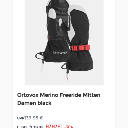
Ortovox Merino Freeride Mitten
Damen black
139,95 €
UVP
97,97 €
unser Preis ab:
-30%